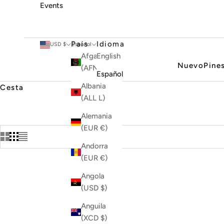
Events
País
Idioma
USD $
Español
Afganistán
English
Nuevo
Pine
(AFN ؋)
Español
Albania
Cesta
(ALL L)
Alemania
(EUR €)
Andorra
(EUR €)
Angola
AGOTADO
(USD $)
Anguila
(XCD $)