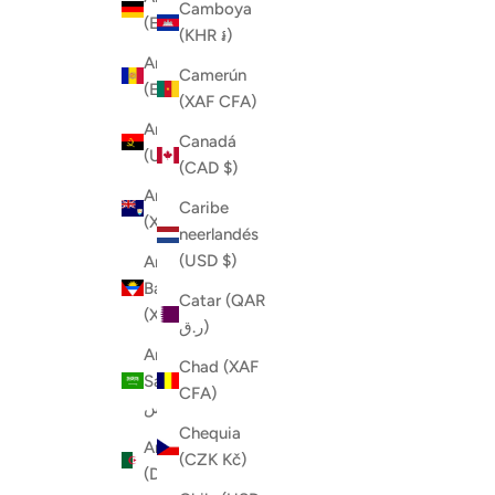
Camboya
(EUR €)
(KHR ៛)
Andorra
Camerún
(EUR €)
(XAF CFA)
Angola
Canadá
(USD $)
(CAD $)
Anguila
Caribe
(XCD $)
neerlandés
(USD $)
Antigua y
Barbuda
Catar (QAR
(XCD $)
ر.ق)
Arabia
Chad (XAF
Saudí (SAR
CFA)
ر.س)
Chequia
Argelia
(CZK Kč)
(DZD د.ج)