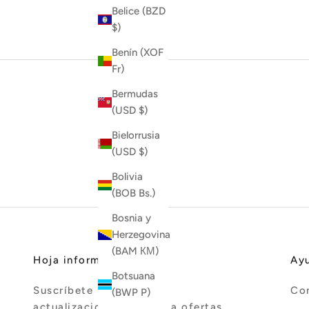
Belice (BZD
$)
Benín (XOF
Fr)
Bermudas
(USD $)
Bielorrusia
(USD $)
Bolivia
(BOB Bs.)
Bosnia y
Herzegovina
(BAM КМ)
Hoja informativa
Ay
Botsuana
Suscríbete para recibir
Co
(BWP P)
actualizaciones, acceso a ofertas