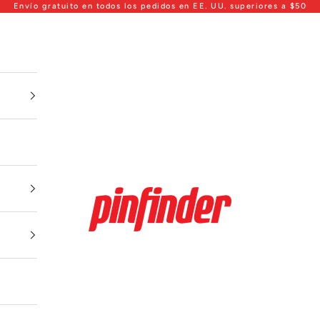
Envío gratuito en todos los pedidos en EE. UU. superiores a $50
Pinfinder