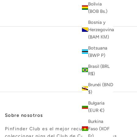
Bolivia
(BOB Bs.)
Bosnia y
Herzegovina
(BAM КМ)
Botsuana
(BWP P)
Brasil (BRL
R$)
Brunéi (BND
$)
Bulgaria
(EUR €)
Sobre nosotros
Burkina
Faso (XOF
Pinfinder Club es el mejor recurso para
Fr)
coleccionar pins del Club de Conquistadores