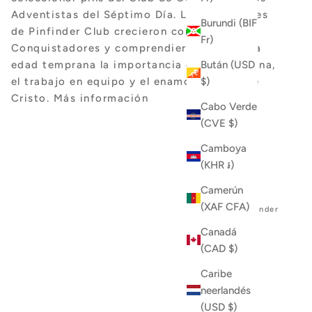
Adventistas del Séptimo Día. Los fundadores
Burundi (BIF
de Pinfinder Club crecieron como
Fr)
Conquistadores y comprendieron desde una
Bután (USD
edad temprana la importancia de la disciplina,
$)
el trabajo en equipo y el enamoramiento de
Cristo.
Más información
Cabo Verde
(CVE $)
Camboya
(KHR ៛)
Camerún
(XAF CFA)
© 2026 - Pinfinder
Canadá
(CAD $)
Caribe
neerlandés
(USD $)