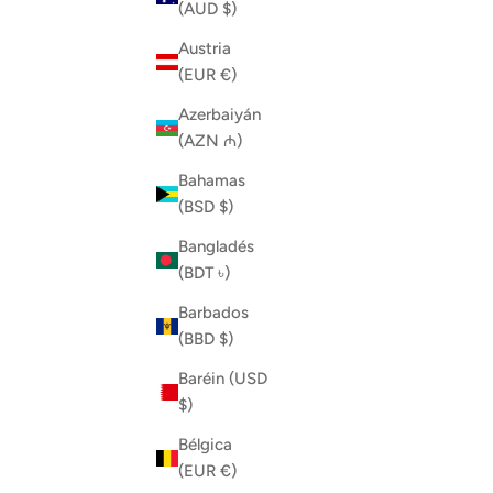
(AUD $)
Austria
(EUR €)
Azerbaiyán
(AZN ₼)
Bahamas
(BSD $)
Bangladés
(BDT ৳)
World Adventurer Day 2026
Día Mund
Barbados
Walking with Jesus T-shirt
"Camina
(BBD $)
Precio de oferta
Desde
$17.00
Baréin (USD
Color
Navy
$)
Black
Bélgica
Blue
Pink
(EUR €)