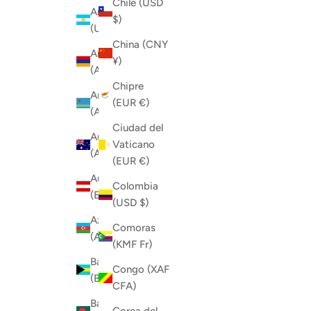
Chile (USD
Argentina
$)
(USD $)
China (CNY
Armenia
¥)
(AMD դր.)
Chipre
Aruba
(EUR €)
(AWG ƒ)
Ciudad del
Australia
Vaticano
(AUD $)
(EUR €)
Austria
Colombia
(EUR €)
(USD $)
Azerbaiyán
Comoras
(AZN ₼)
(KMF Fr)
Bahamas
Congo (XAF
(BSD $)
CFA)
Bangladés