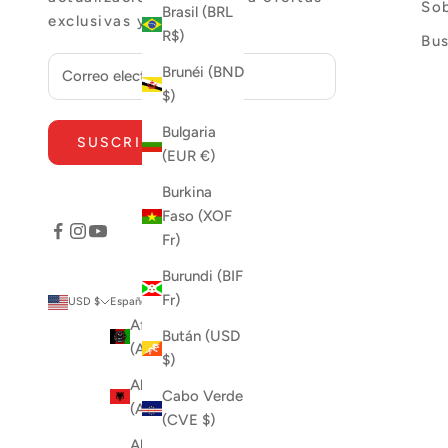
So
Brasil (BRL
exclusivas y más.
R$)
Bu
Brunéi (BND
$)
Bulgaria
SUSCRIBIRSE
(EUR €)
Burkina
Faso (XOF
Fr)
Burundi (BIF
Fr)
País
Idioma
USD $
Español
Afganistán
English
Bután (USD
(AFN ؋)
$)
Español
Albania
Cabo Verde
(ALL L)
(CVE $)
Alemania