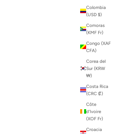
Colombia
(USD $)
Comoras
(KMF Fr)
Congo (XAF
CFA)
Corea del
Sur (KRW
₩)
Costa Rica
(CRC ₡)
Côte
d’Ivoire
(XOF Fr)
Croacia