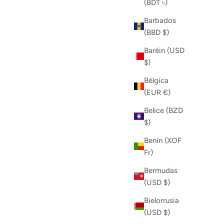
(BDT ৳)
Barbados
(BBD $)
Baréin (USD
$)
Bélgica
(EUR €)
Belice (BZD
$)
y 2026
Benín (XOF
irt
Fr)
ta
Bermudas
(USD $)
Bielorrusia
(USD $)