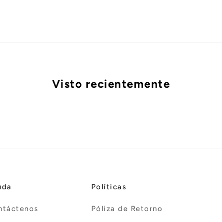
Red
White
Visto recientemente
uda
Políticas
ntáctenos
Póliza de Retorno