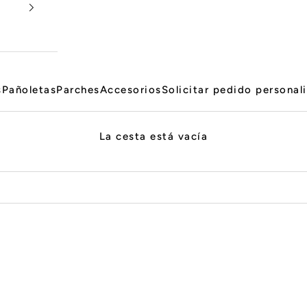
s
Pañoletas
Parches
Accesorios
Solicitar pedido personal
La cesta está vacía