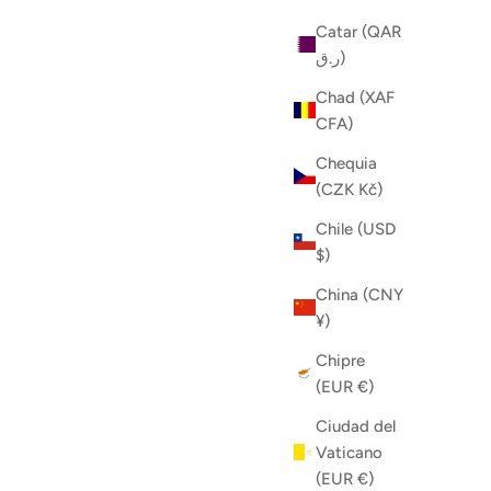
Catar (QAR
ر.ق)
Chad (XAF
CFA)
Chequia
(CZK Kč)
Chile (USD
$)
China (CNY
¥)
Chipre
(EUR €)
Ciudad del
Vaticano
(EUR €)