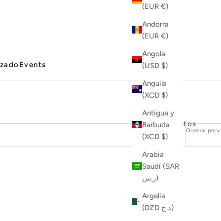
(EUR €)
Andorra
(EUR €)
Angola
izado
Events
(USD $)
Anguila
(XCD $)
Antigua y
7 productos
Barbuda
Ordenar por
(XCD $)
Arabia
Saudí (SAR
ر.س)
Argelia
(DZD د.ج)